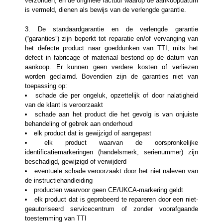
verzonden, en de originele factuur waarop de aankoopdatum
is vermeld, dienen als bewijs van de verlengde garantie.
3. De standaardgarantie en de verlengde garantie
(“garanties”) zijn beperkt tot reparatie en/of vervanging van
het defecte product naar goeddunken van TTI, mits het
defect in fabricage of materiaal bestond op de datum van
aankoop. Er kunnen geen verdere kosten of verliezen
worden geclaimd. Bovendien zijn de garanties niet van
toepassing op:
schade die per ongeluk, opzettelijk of door nalatigheid
van de klant is veroorzaakt
schade aan het product die het gevolg is van onjuiste
behandeling of gebrek aan onderhoud
elk product dat is gewijzigd of aangepast
elk product waarvan de oorspronkelijke
identificatiemarkeringen (handelsmerk, serienummer) zijn
beschadigd, gewijzigd of verwijderd
eventuele schade veroorzaakt door het niet naleven van
de instructiehandleiding
producten waarvoor geen CE/UKCA-markering geldt
elk product dat is geprobeerd te repareren door een niet-
geautoriseerd servicecentrum of zonder voorafgaande
toestemming van TTI