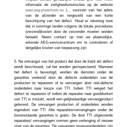
informatie de veiligheidsinstructies op de website
www.aeg-powertools.eu
) , voorzien van het adres
van de afzender en vergezeld van een korte
beschrijving van het defect. Houd er rekening mee
dat in sommige landen volgens de lokale procedures
(verzend)kosten door de verzender moeten worden
betaald. Neem contact op met uw plaatselijke,
erkende AEG-servicecentrum om te controleren of
dergelijke kosten van toepassing zijn.
5. Na ontvangst van het product dat door de klant als defect
wordt beschouwd, zal het worden geïnspecteerd. Wanneer
het defect is bevestigd, worden de diensten onder de
garanties verleend door de defecte onderdelen van de
producten te repareren of te vervangen door niet-defecte
onderdelen naar keuze van TTI. Indien TTI weigert het
defect te repareren of indien de reparatie naar goeddunken
van TTI is mislukt, wordt een gelijkwaardige vervangproduct
geleverd. De vervangen producten of onderdelen worden
eigendom van TTI. Alle reparaties/vervangingen onder de
bovenstaande garanties is gratis. De door TTI uitgevoerde
reparaties/ vervangingen vormen geen verlenging of nieuwe
start van de garanties. De vervangen reserveonderdelen zijn