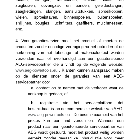
zuigbuizen, opvangzak en banden, geleidestangen,
zaagkettingen, slangen, aansluitstukken, sproeikoppen,
wielen, sproeistaven, binnenspoelen, buitenspoelen,
snijlijnen, bougies, luchtfilters, gasfilters, mulchmessen,
enz.
4. Voor garantieservice moet het product of moeten de
producten zonder onnodige vertraging na het optreden of de
herkenning van het fabricage- of materiaaldefect worden
verzonden naar of overhandigd aan een geautoriseerde
AEG-servicepartner die u vindt op de volgende website:
www.aeg-powertools.eu
. Klanten kunnen aanspraak maken
op de diensten onder de garanties van een AEG-
servicepartner door
a. contact op te nemen met de verkoper waar de
aankoop is gedaan; of
b. registratie via het serviceplatform dat
beschikbaar is op de commerciële website van AEG:
www.aeg-powertools.eu
. De beschikbaarheid van het
proces kan per land verschillen. Wanneer een
product naar een geautoriseerde servicepartner van
AEG wordt gestuurd, moet het product veilig worden
verpakt zonder gevaarlijke inhoud (zie voor meer