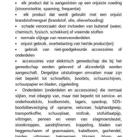
elk product dat is aangesloten op een onjuiste voeding
(stroomsterkte, spanning, frequentie)
elk product dat wordt gebruikt met een onjuist
brandstofmengsel (brandstof, olie, olieverhouding)
schade veroorzaakt door invloeden van buitenaf (water,
chemisch, fysisch, schokken) of vreemde stoffen
normale slijtage van reserveonderdelen
onjuist gebruik, overbelasting van het/de product(en)
gebruik van niet-goedgekeurde accessoires of
onderdelen
accessoires voor elektrisch gereedschap die bij het
gereedschap worden geleverd of afzonderlijk worden
aangeschaft. Dergelijke uitsluitingen omvatten maar zijn
niet beperkt tot schroefbits, boorbits, schuurschijven,
schuurpapier en bladen, zijgeleiding
Onderdelen (onderdelen en accessoires) die normaal
slijten, met inbegrip van, maar niet beperkt tot service- en
onderhoudskits, koolborstels, lagers, spankop, SDS-
boorbitbevestiging of -opname, netsnoer, hulphandgreep,
transportkoffer, schuurplaat, stofzak, stofuitlaatpijp,
viltringen, pennen en veren van slagmoersleutel,
stootknoppen, aandrijfriemen, koppeling, bladen van
heggenscharen of grasmaaiers, kabelboom, gashendel,
tanden, viltringen, trekpennen, blazers, blaas- en