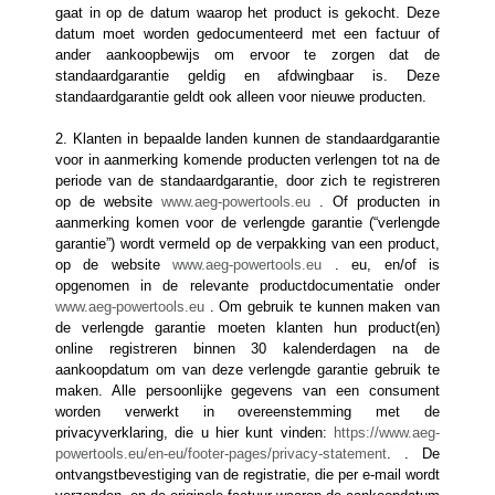
gaat in op de datum waarop het product is gekocht. Deze
datum moet worden gedocumenteerd met een factuur of
ander aankoopbewijs om ervoor te zorgen dat de
standaardgarantie geldig en afdwingbaar is. Deze
standaardgarantie geldt ook alleen voor nieuwe producten.
2. Klanten in bepaalde landen kunnen de standaardgarantie
voor in aanmerking komende producten verlengen tot na de
periode van de standaardgarantie, door zich te registreren
op de website
www.aeg-powertools.eu
. Of producten in
aanmerking komen voor de verlengde garantie (“verlengde
garantie”) wordt vermeld op de verpakking van een product,
op de website
www.aeg-powertools.eu
. eu, en/of is
opgenomen in de relevante productdocumentatie onder
www.aeg-powertools.eu
. Om gebruik te kunnen maken van
de verlengde garantie moeten klanten hun product(en)
online registreren binnen 30 kalenderdagen na de
aankoopdatum om van deze verlengde garantie gebruik te
maken. Alle persoonlijke gegevens van een consument
worden verwerkt in overeenstemming met de
privacyverklaring, die u hier kunt vinden:
https://www.aeg-
powertools.eu/en-eu/footer-pages/privacy-statement
. . De
ontvangstbevestiging van de registratie, die per e-mail wordt